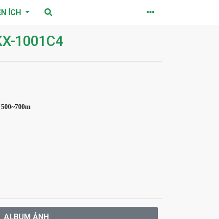
ỆN ÍCH
KX-1001C4
n 500~700m

ALBUM ẢNH