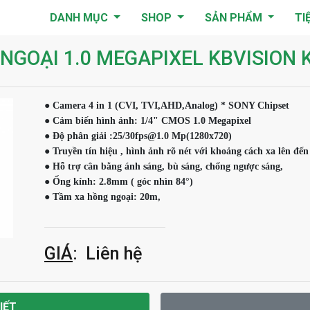
DANH MỤC
SHOP
SẢN PHẨM
TI
GOẠI 1.0 MEGAPIXEL KBVISION 
● Camera 4 in 1 (CVI, TVI,AHD,Analog) * SONY Chipset

● Cảm biến hình ảnh: 1/4" CMOS 1.0 Megapixel 

● Độ phân giải :25/30fps@1.0 Mp(1280x720)

● Truyền tín hiệu , hình ảnh rõ nét với khoảng cách xa lên đế
● Hỗ trợ cân bằng ánh sáng, bù sáng, chống ngược sáng,

● Ống kính: 2.8mm ( góc nhìn 84°)

● Tầm xa hồng ngoại: 20m, 
GIÁ
: Liên hệ
IẾT