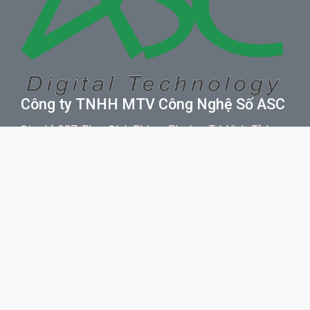
Công ty TNHH MTV Công Nghệ Số ASC
Địa chỉ: 287, Phan Đình Phùng, Phường Trà Vinh, Tỉnh
Vĩnh Long
Điện thoại: +84 2943 867 707
Email: info@congnghesoasc.com