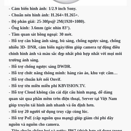
- Cảm biến hình ảnh: 1/2.9 inch Sony.

- Chuẩn nén hình ảnh: H.264+/H.265+.

- Độ phân giải: 25-30fps@ 2M(1920×1080).

- Ống kính: 3.6mm (góc nhìn 83°).

- Tầm quan sát hồng ngoại: 30 mét.

- Hỗ trợ cân bằng ánh sáng, bù sáng, chống ngược sáng, chống 
nhiễu 3D- DNR, cảm biến ngày/đêm giúp camera tự động điều 
chỉnh hình ảnh và màu sắc đẹp nhất phù hợp nhất với mọi môi 
trường ánh sáng.

- Hỗ trợ chống ngược sáng DWDR.

- Hỗ trợ chức năng thông minh: hàng rào ảo, khu vực cấm…

- Hỗ trợ chuẩn kết nối Onvif.

- Hỗ trợ tên miền miễn phí KBVISION.TV.

- Hỗ trợ Cloud không cần cài đặt cấu hình mạng, dễ dàng 
quan sát qua phần mềm trên điện thoại, Server tại Việt Nam 
giúp truyền tải hình ảnh nhanh và ổn định hơn.

- Hỗ trợ 20 người sử dụng truy cập cùng lúc.

- Hỗ trợ PoE (cấp nguồn qua mạng) giúp giảm chi phí dây 
nguồn và nguồn cho camera.

- Tiêu chuẩn chống bụi và nước: IP67 (thích hợp sử dụng trong 