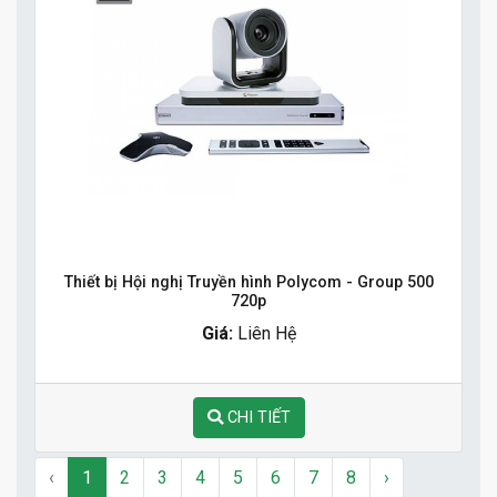
Thiết bị Hội nghị Truyền hình Polycom - Group 500
720p
Giá:
Liên Hệ
CHI TIẾT
‹
1
2
3
4
5
6
7
8
›